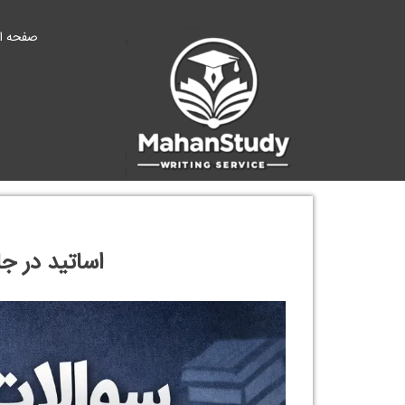
Ski
t
صفحه ا
conten
اساتید در ج