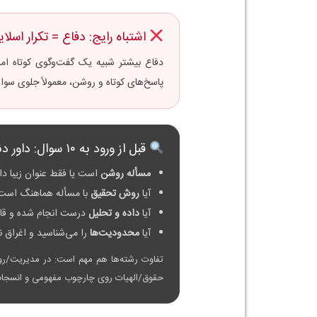
اشتباه رایج: دفاع = تکرار اسلای
دفاع بیشتر شبیه یک گفت‌وگوی کوتاه ام
پاسخ‌های کوتاه و روشن، معمولاً جلوی سوال
قبل از ورود به ۱۰ سوال: داور دنبال چیست؟
مسأله روشن
است یا فقط عنوان زیبا دا
آیا
روش تحقیق
با مسأله هماهنگ است
آیا
داده و تحلیل
درست انجام شده و قاب
آیا
محدودیت‌ها
را می‌شناسید و اغراق ن
تفاوت رشته‌ها هم مهم است: در مدیریت/روا
حقوق/الهیات روی چارچوب مفهومی و انسجام ا