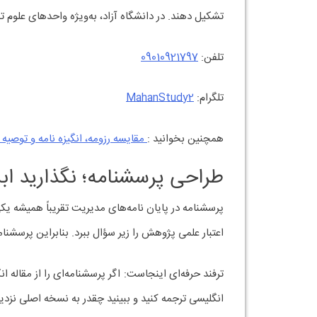
تشکیل دهند. در دانشگاه آزاد، به‌ویژه واحدهای علوم ت
تلفن:
09010921797
تلگرام:
MahanStudy2
همچنین بخوانید :
مقایسه رزومه، انگیزه نامه و توصیه نامه(فرق CV ب
طراحی پرسشنامه؛ نگذارید اب
پرسشنامه در پایان نامه‌های مدیریت تقریباً همیشه ی
اعتبار علمی پژوهش را زیر سؤال ببرد. بنابراین پرسشنا
ترفند حرفه‌ای اینجاست: اگر پرسشنامه‌ای را از مقاله ا
انگلیسی ترجمه کنید و ببینید چقدر به نسخه اصلی نزد