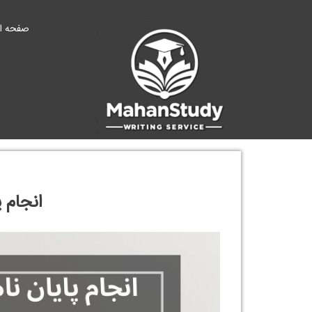
Ski
t
صفحه ا
conten
انجام 