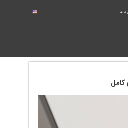
با ما
 کامل