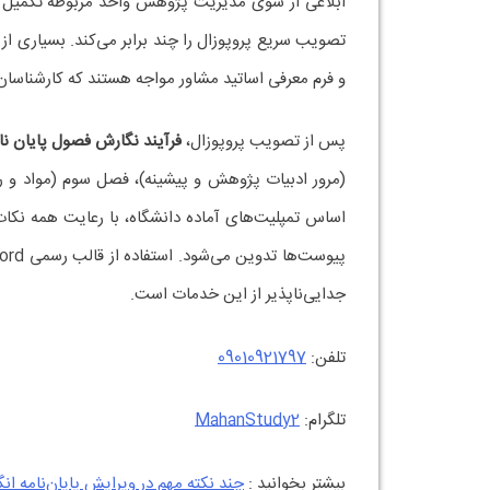
ابلاغی از سوی مدیریت پژوهش واحد مربوطه تکمیل ش
تصویب سریع پروپوزال را چند برابر می‌کند. بسیاری 
و فرم معرفی اساتید مشاور مواجه هستند که کارشناسان ح
پس از تصویب پروپوزال،
فرآیند نگارش فصول پایان نا
(مرور ادبیات پژوهش و پیشینه)، فصل سوم (مواد و ر
اساس تمپلیت‌های آماده دانشگاه، با رعایت همه نکات
جدایی‌ناپذیر از این خدمات است.
تلفن:
09010921797
تلگرام:
MahanStudy2
بیشتر بخوانید :
چند نکته مهم در ویرایش پایان‌نامه‌ ان