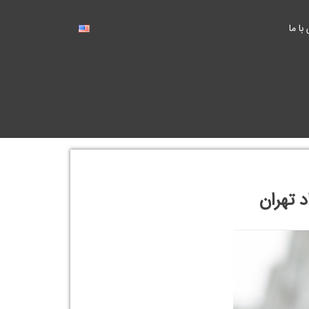
با ما
 تهران