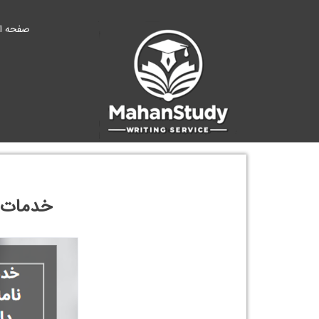
Ski
t
صفحه ا
conten
خدمات ن