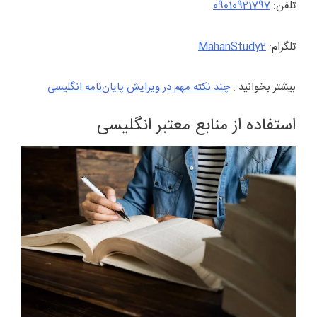
تلفن:
09010921797
تلگرام:
MahanStudy2
بیشتر بخوانید :
چند نکته مهم در ویرایش پایان‌نامه‌ انگلیسی
استفاده از منابع معتبر انگلیسی