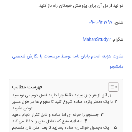
توانید از دل آن برای پژوهش خودتان راه باز کنید.
تلفن:
09010921797
تلگرام:
MahanStudy2
تفاوت هزینه انجام پایان نامه توسط موسسات با نگارش شخصی
دانشجو
فهرست مطالب
قبل از هر چیز: ببینید دقیقا چرا دارید فصل دوم می نویسید
با یک «دفتر واژه» ساده شروع کنید تا مفهوم ها در طول مسیر
عوض نشوند
جستجو را حرفه ای اما ساده و قابل تکرار انجام دهید
سه لایه منبع که تعادل متن را حفظ می کند
یک «جدول خواندن» ساده بسازید تا بعدا متن تان منسجم