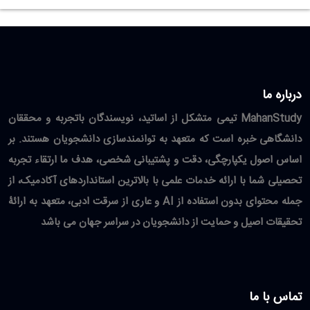
درباره ما
MahanStudy تیمی متشکل از اساتید، نویسندگان باتجربه و محققان
دانشگاهی خبره است که متعهد به توانمندسازی دانشجویان هستند. بر
اساس اصول یکپارچگی، دقت و پشتیبانی شخصی، هدف ما ارتقاء تجربه
تحصیلی شما با ارائه خدمات علمی با بالاترین استانداردهای آکادمیک، از
جمله محتوای بدون استفاده از AI و عاری از سرقت ادبی، متعهد به ارائۀ
تحقیقات اصیل و حمایت از دانشجویان در سراسر جهان می باشد
تماس با ما