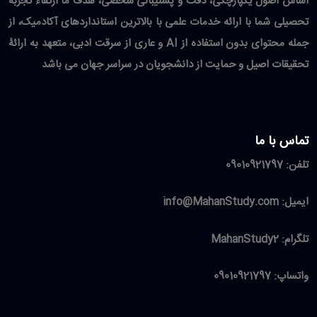
اساس اصول یکپارچگی، دقت و پشتیبانی شخصی، هدف ما ارتقاء تجربه
تحصیلی شما با ارائه خدمات علمی با بالاترین استانداردهای آکادمیک، از
جمله محتوای بدون استفاده از AI و عاری از سرقت ادبی، متعهد به ارائۀ
تحقیقات اصیل و حمایت از دانشجویان در سراسر جهان می باشد
تماس با ما
تلفن:
09010921797
ایمیل:
info@MahanStudy.com
تلگرام:
MahanStudy2
واتساپ:
09010921797