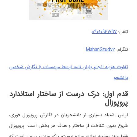
تلفن:
09010921797
تلگرام:
MahanStudy2
تفاوت هزینه انجام پایان نامه توسط موسسات با نگارش شخصی
دانشجو
قدم اول: درک درست از ساختار استاندارد
پروپوزال
اولین اشتباه بسیاری از دانشجویان در نگارش پروپوزال فوری،
شروع بدون شناخت از ساختار و هدف هر بخش است. پروپوزال
فقط چند صفحه نوشته ساده نیست، بلکه سندی رسمی است که