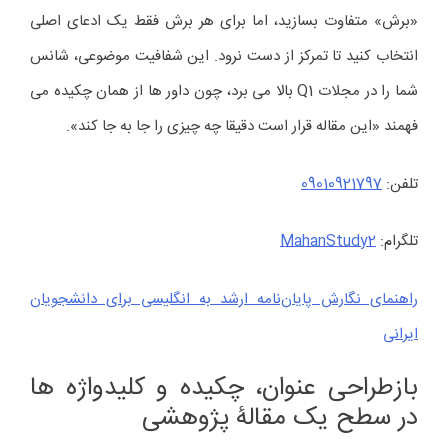
«برش» متفاوت بسازید، اما برای هر برش فقط یک ادعای اصلی
انتخاب کنید تا تمرکز از دست نرود. این شفافیت موضوعی، شانس
شما را در مجلات Q1 بالا می برد، چون داور ها از همان چکیده می
فهمند «این مقاله قرار است دقیقا چه چیزی را جا به جا کند».
تلفن:
09010921797
تلگرام:
MahanStudy2
راهنمای نگارش پایان‌نامه ارشد به انگلیسی برای دانشجویان
ایرانی
بازطراحی عنوان، چکیده و کلیدواژه ها
در سطح یک مقالۀ پژوهشی