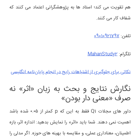
هم تقویت می کند؛ استاد ها به پژوهشگرانی اعتماد می کنند که
شفاف کار می کنند.
تلفن:
09010921797
تلگرام:
MahanStudy2
نکاتی برای جلوگیری از اشتباهات رایج در انجام پایان‌نامه‌ انگلیسی
نگارش نتایج و بحث به زبان «اثر» نه
صرف «معنی دار بودن»
داور های مجلات Q1 فقط به این که p کمتر از ۰.۰۵ شده باشد
اهمیت نمی دهند. شما باید «اثر» را نمایش بدهید: اندازه اثر، بازه
اطمینان، معناداری عملی، و مقایسه با بهینه های حوزه. اگر مدلی را