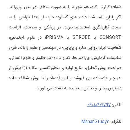
شفاف گزارش کند، هم «چرا» را به صورت منطقی در متن بپروراند.
اگر پایان نامه شما داده های گسترده دارد، از ابتدا طراحی را به
سمت گزارشگری استاندارد ببرید: در پزشکی و سلامت، الزامات
CONSORT یا STROBE یا PRISMA؛ در علوم اجتماعی،
شفافیت ابزار، روایی سازه و پایایی؛ در مهندسی و علوم رایانه، شرح
تنظیمات آزمایش، پارامتر ها، کد و داده؛ در حقوق و علوم انسانی،
صراحت روش تحلیل، منابع اولیه و منطق تفسیر. مقاله Q1 بیش از
هر چیز «اعتماد» می فروشد و این اعتماد را با روش شفاف، داده
دسترس پذیر، و تحلیل سنجیده به دست می آورید.
تلفن:
09010921797
تلگرام:
MahanStudy2