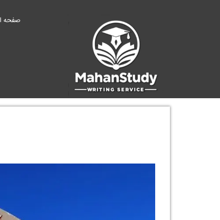
Ski
t
صفحه ا
conten