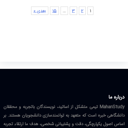
1
2
3
…
15
بعدی »
درباره ما
MahanStudy تیمی متشکل از اساتید، نویسندگان باتجربه و محققان
دانشگاهی خبره است که متعهد به توانمندسازی دانشجویان هستند. بر
اساس اصول یکپارچگی، دقت و پشتیبانی شخصی، هدف ما ارتقاء تجربه