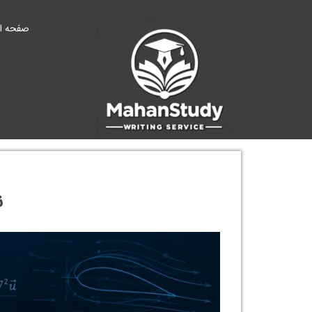
Ski
t
صفحه ا
conten
ن